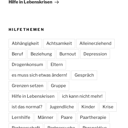
Beitrag
Hilfe in Lebenskrisen
HILFETHEMEN
Abhängigkeit
Achtsamkeit
Alleinerziehend
Beruf
Beziehung
Burnout
Depression
Drogenkonsum
Eltern
es muss sich etwas ändern!
Gespräch
Grenzen setzen
Gruppe
Hilfe in Lebenskrisen
ich kann nicht mehr!
ist das normal?
Jugendliche
Kinder
Krise
Lernhilfe
Männer
Paare
Paartherapie
Partnerschaft
Partnersuche
Perspektive