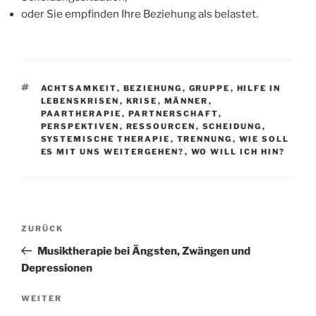
oder Sie empfinden Ihre Beziehung als belastet.
SCHLAGWÖRTER
ACHTSAMKEIT
,
BEZIEHUNG
,
GRUPPE
,
HILFE IN
LEBENSKRISEN
,
KRISE
,
MÄNNER
,
PAARTHERAPIE
,
PARTNERSCHAFT
,
PERSPEKTIVEN
,
RESSOURCEN
,
SCHEIDUNG
,
SYSTEMISCHE THERAPIE
,
TRENNUNG
,
WIE SOLL
ES MIT UNS WEITERGEHEN?
,
WO WILL ICH HIN?
Beitragsnavigation
Vorheriger
ZURÜCK
Beitrag
Musiktherapie bei Ängsten, Zwängen und
Depressionen
Nächster
WEITER