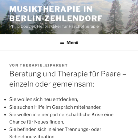
Zum
MUSIKTHERAPIE IN
Inhalt
BERLIN-ZEHLENDORF
springen
Philip Douvier, Heilpraktiker für Psychotherapie
Menü
VERÖFFENTLICHT
VON
THERAPIE_EIPAREHT
AM
Beratung und Therapie für Paare –
einzeln oder gemeinsam:
Sie wollen sich neu entdecken,
Sie suchen Hilfe im Gespräch miteinander,
Sie wollen in einer partnerschaftliche Krise eine
Chance für Neues finden,
Sie befinden sich in einer Trennungs- oder
Scheidungssituation,