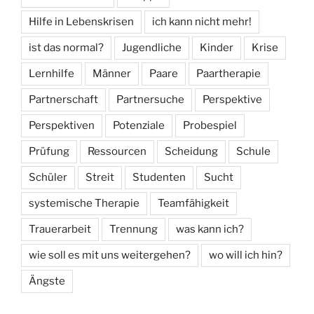
Hilfe in Lebenskrisen
ich kann nicht mehr!
ist das normal?
Jugendliche
Kinder
Krise
Lernhilfe
Männer
Paare
Paartherapie
Partnerschaft
Partnersuche
Perspektive
Perspektiven
Potenziale
Probespiel
Prüfung
Ressourcen
Scheidung
Schule
Schüler
Streit
Studenten
Sucht
systemische Therapie
Teamfähigkeit
Trauerarbeit
Trennung
was kann ich?
wie soll es mit uns weitergehen?
wo will ich hin?
Ängste