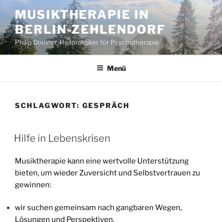
Zum
MUSIKTHERAPIE IN
Inhalt
BERLIN-ZEHLENDORF
springen
Philip Douvier, Heilpraktiker für Psychotherapie
Menü
SCHLAGWORT:
GESPRÄCH
VERÖFFENTLICHT
Hilfe in Lebenskrisen
AM
Musiktherapie kann eine wertvolle Unterstützung
bieten, um wieder Zuversicht und Selbstvertrauen zu
gewinnen:
wir suchen gemeinsam nach gangbaren Wegen,
Lösungen und Perspektiven,