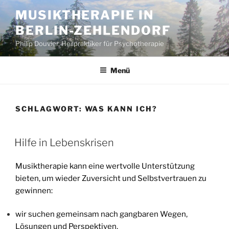
Zum
MUSIKTHERAPIE IN
Inhalt
BERLIN-ZEHLENDORF
springen
Philip Douvier, Heilpraktiker für Psychotherapie
Menü
SCHLAGWORT:
WAS KANN ICH?
VERÖFFENTLICHT
Hilfe in Lebenskrisen
AM
Musiktherapie kann eine wertvolle Unterstützung
bieten, um wieder Zuversicht und Selbstvertrauen zu
gewinnen:
wir suchen gemeinsam nach gangbaren Wegen,
Lösungen und Perspektiven,