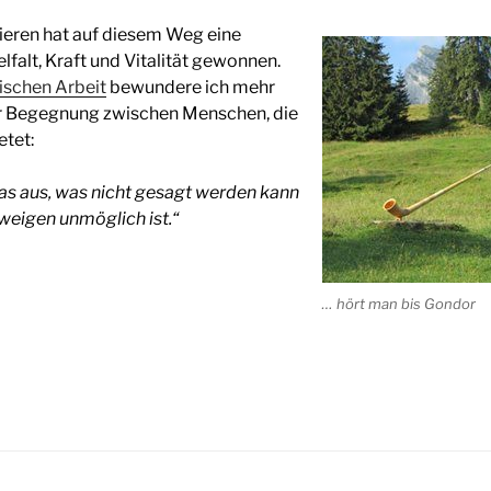
ieren hat auf diesem Weg eine
lfalt, Kraft und Vitalität gewonnen.
ischen Arbeit
bewundere ich mehr
der Begegnung zwischen Menschen, die
etet:
as aus, was nicht gesagt werden kann
weigen unmöglich ist.“
… hört man bis Gondor