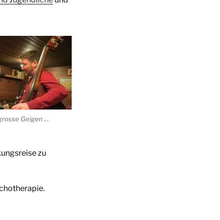
grosse Geigen …
kungsreise zu
ychotherapie.