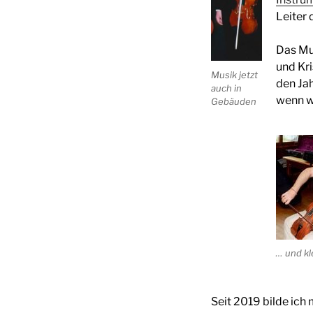
Leiter
Das Mus
und Kri
Musik jetzt
den Jah
auch in
wenn wi
Gebäuden
… und kl
Seit 2019 bilde ich