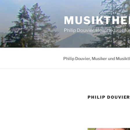
Zum
Inhalt
MUSIKTHE
springen
Philip Douvier, Heilpraktiker f
Philip Douvier, Musiker und Musik
PHILIP DOUVIE