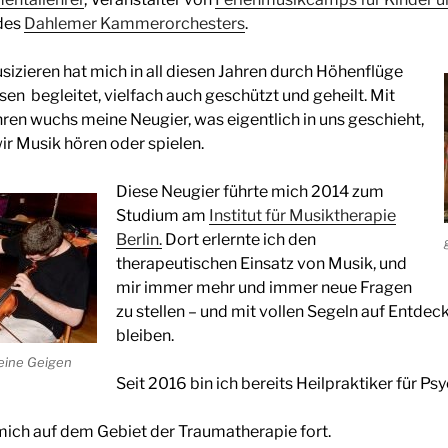
 des
Dahlemer Kammerorchesters
.
izieren hat mich in all diesen Jahren durch Höhenflüge
sen begleitet, vielfach auch geschützt und geheilt. Mit
ren wuchs meine Neugier, was eigentlich in uns geschieht,
r Musik hören oder spielen.
Diese Neugier führte mich 2014 zum
Studium am
Institut für Musiktherapie
Berlin.
Dort erlernte ich den
therapeutischen Einsatz von Musik, und
mir immer mehr und immer neue Fragen
zu stellen – und mit vollen Segeln auf Entdec
bleiben.
eine Geigen
Seit 2016 bin ich bereits Heilpraktiker für Ps
 mich auf dem Gebiet der Traumatherapie fort.