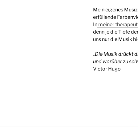
Mein eigenes Musiz
erfüllende Farbenvie
In
meiner therapeut
denn je die Tiefe 
uns nur die Musik bi
„Die Musik drückt d
und worüber zu sch
Victor Hugo