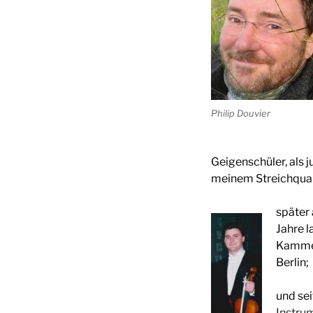
Philip Douvier
Geigenschüler, als 
meinem Streichquar
später 
Jahre l
Kammer
Berlin;
und sei
Instrum