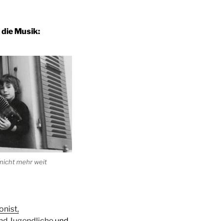
 die Musik:
 nicht mehr weit
nist,
nd Jugendliche
und