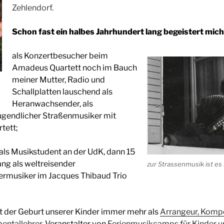
Zehlendorf.
Schon fast ein halbes Jahrhundert lang begeistert mich
als Konzertbesucher beim
Amadeus Quartett noch im Bauch
meiner Mutter, Radio und
Schallplatten lauschend als
Heranwachsender, als
jugendlicher Straßenmusiker mit
tett;
als Musikstudent an der UdK, dann 15
ang als weltreisender
zur Strassenmusik ist es
musiker im Jacques Thibaud Trio
t der Geburt unserer Kinder immer mehr als
Arrangeur, Kompo
entallehrer
, Veranstalter von
Ferienmusikcamps für Kinder u